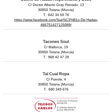
C/ Doctor Alberto Gray Peinado, 13
30850 Totana (Murcia)
T.: 642 34 69 76
https://www.facebook.com/Sue%C3%B1o-De-Hadas-
466751427125089/
Tacones Soul
C/ Mallorca, 19
30850 Totana (Murcia)
T.: 968 42 47 28
Tal Cual Ropa
C/ Puente, 4
30850 Totana (Murcia)
T.: 680 349 676