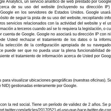
 Analytics, un servicio analítico de web prestado por Google,
cerca de su uso del website (incluyendo su dirección IP)
r Google en los servidores de Estados Unidos. Google usará
ósito de seguir la pista de su uso del website, recopilando inf
ros servicios relacionados con la actividad del website y el u
ormación a terceros cuando así se lo requiera la legislación, o 
or cuenta de Google. Google no asociará su dirección IP con n
de Usted rechazar el tratamiento de los datos o la inform
a selección de la configuración apropiada de su navegador
e puede ser que no pueda usar la plena funcionabilidad de
nsiente el tratamiento de información acerca de Usted por Goog
ara visualizar ubicaciones geográficas (nuestras oficinas). S
y NID) gestionadas enteramente por Google.
 con la red social. Tiene un período de validez de 2 años. Se 
port.twitter.com/articles/20170521-el-uso-que-hace-twitter-de-co