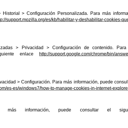
Historial > Configuración Personalizada. Para más informa
tp://support.mozilla.org/es/kb/habilitar-y-deshabilitar-cookies-qu
nzadas > Privacidad > Configuración de contenido. Par
iguiente enlace
http://support.google.com/chrome/bin/answe
vacidad > Configuración. Para más información, puede consult
.com/es-es/windows7/how-to-manage-cookies-in-internet-explore
a más información, puede consultar el sigui