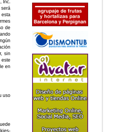
 Inc.
 será
 esta
ormes
so de
cuando
ingún
ación
, sin
 este
le en
u uso
puede
okies-