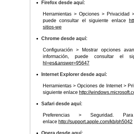
Firefox desde aquí:
Herramientas > Opciones > Privacidad > 
puede consultar el siguiente enlace
ht
sitios-we
Chrome desde aquí:
Configuración > Mostrar opciones ava
información, puede consultar el s
hl=es&answer=95647
Internet Explorer desde aquí:
Herramientas > Opciones de Internet > Pri
siguiente enlace
http://windows.microsoft
Safari desde aquí:
Preferencias > Seguridad. Par
enlace
http://support.apple.com/kb/ph5042
Opera desde aquí: