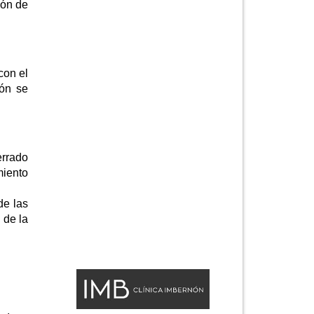
ión de
con el
ión se
errado
miento
de las
 de la