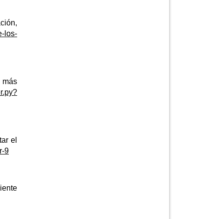
ción,
e-los-
a más
r.py?
ar el
r-9
ente