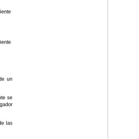
iente
iente
 de un
nte se
egador
de las