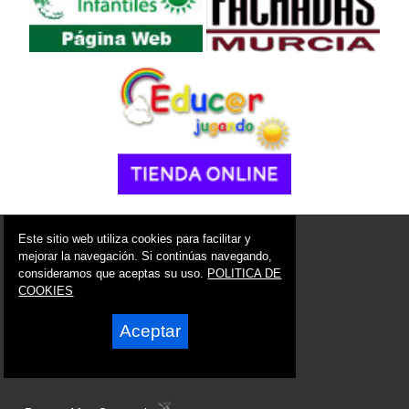
© 2006 - 2026 Portal de Ricote Noticias
Este sitio web utiliza cookies para facilitar y
info@portaldericote.es
mejorar la navegación. Si continúas navegando,
consideramos que aceptas su uso.
POLITICA DE
Síguenos en:
COOKIES
Aceptar