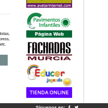
istas,
press,
etc.
Síguenos en: