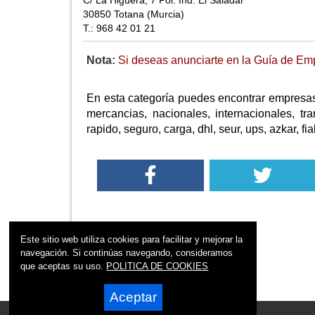
C/ La Higuera, 7 Pol. Ind. El Saladar
30850 Totana (Murcia)
T.: 968 42 01 21
Nota:
Si deseas anunciarte en la Guía de Emp
En esta categoría puedes encontrar empresas 
mercancias, nacionales, internacionales, tran
rapido, seguro, carga, dhl, seur, ups, azkar, fi
Este sitio web utiliza cookies para facilitar y mejorar la
navegación. Si continúas navegando, consideramos
que aceptas su uso.
POLITICA DE COOKIES
Aceptar