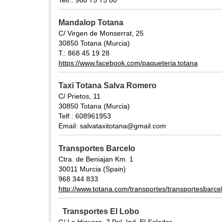
Telf.: 968 75 73 80
Mandalop Totana
C/ Virgen de Monserrat, 25
30850 Totana (Murcia)
T.: 868 45 19 28
https://www.facebook.com/paqueteria.totana
Taxi Totana Salva Romero
C/ Prietos, 11
30850 Totana (Murcia)
Telf.: 608961953
Email: salvataxitotana@gmail.com
Transportes Barcelo
Ctra. de Beniajan Km. 1
30011 Murcia (Spain)
968 344 833
http://www.totana.com/transportes/transportesbarce
Transportes El Lobo