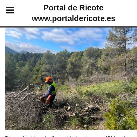
Portal de Ricote
www.portaldericote.es