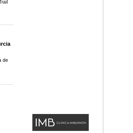
rail
urcia
a de