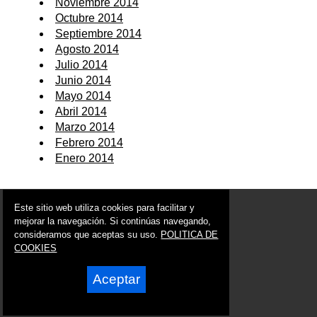
Noviembre 2014
Octubre 2014
Septiembre 2014
Agosto 2014
Julio 2014
Junio 2014
Mayo 2014
Abril 2014
Marzo 2014
Febrero 2014
Enero 2014
© 2006 - 2026 Portal de Ricote Noticias
Este sitio web utiliza cookies para facilitar y
info@portaldericote.es
mejorar la navegación. Si continúas navegando,
consideramos que aceptas su uso.
POLITICA DE
Síguenos en:
COOKIES
Aceptar